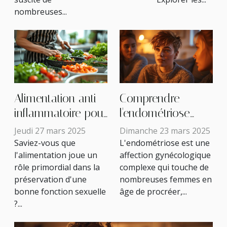
nombreuses...
Alimentation anti-
Comprendre
inflammatoire pour
l'endométriose
une meilleure
impact sur la
Jeudi 27 mars 2025
Dimanche 23 mars 2025
fonction sexuelle -
sexualité et
Saviez-vous que
L'endométriose est une
l'alimentation joue un
affection gynécologique
Recettes et
solutions pour une
rôle primordial dans la
complexe qui touche de
Principes de
vie intime
préservation d'une
nombreuses femmes en
Diététique
épanouie
bonne fonction sexuelle
âge de procréer,...
?...