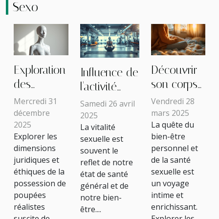
Sexo
Exploration
Découvrir
Influence de
des
son corps
l'activité
aspects
les
physique
Mercredi 31
Vendredi 28
Samedi 26 avril
légaux et
techniques
décembre
mars 2025
sur la
2025
2025
La quête du
éthiques
d'auto-
La vitalité
performance
Explorer les
bien-être
sexuelle est
de la
plaisir et
sexuelle
dimensions
personnel et
souvent le
possession
leurs
étude des
juridiques et
de la santé
reflet de notre
de
bénéfices
meilleurs
éthiques de la
sexuelle est
état de santé
poupées
pour le
possession de
un voyage
exercices
général et de
poupées
intime et
réalistes
bien-être
notre bien-
pour le
réalistes
enrichissant.
être....
bien-être
suscite de
Explorer les...