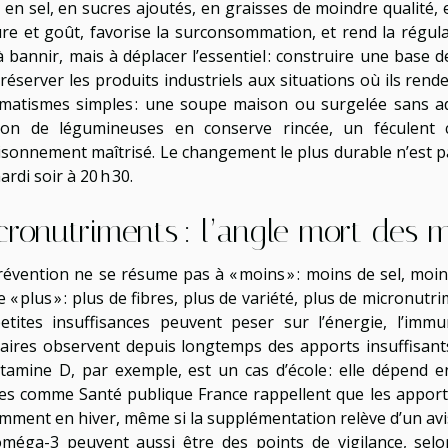
 en sel, en sucres ajoutés, en graisses de moindre qualité, 
ure et goût, favorise la surconsommation, et rend la régulat
à bannir, mais à déplacer l’essentiel : construire une base 
réserver les produits industriels aux situations où ils rende
matismes simples : une soupe maison ou surgelée sans add
ion de légumineuses en conserve rincée, un féculent 
isonnement maîtrisé. Le changement le plus durable n’est pas 
rdi soir à 20 h 30.
cronutriments : l’angle mort des 
révention ne se résume pas à « moins » : moins de sel, moin
e « plus » : plus de fibres, plus de variété, plus de micronu
etites insuffisances peuvent peser sur l’énergie, l’immu
taires observent depuis longtemps des apports insuffisants
itamine D, par exemple, est un cas d’école : elle dépend en
ses comme Santé publique France rappellent que les appor
ment en hiver, même si la supplémentation relève d’un avis m
oméga-3 peuvent aussi être des points de vigilance, selon