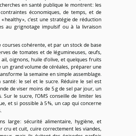
echerches en santé publique le montrent : les
contraintes économiques, de temps, et de
« healthy », c’est une stratégie de réduction
es au grignotage impulsif ou à la livraison
 courses cohérente, et par un stock de base
serves de tomates et de légumineuses, œufs,
ail, oignons, huile d’olive, et quelques fruits
re un grand volume de céréales, préparer une
transforme la semaine en simple assemblage.
santé : le sel et le sucre. Réduire le sel est
nde de viser moins de 5 g de sel par jour, un
 Sur le sucre, l’OMS conseille de limiter les
ue, et si possible à 5 %, un cap qui concerne
.
s large : sécurité alimentaire, hygiène, et
r cru et cuit, cuire correctement les viandes,
mour, mais ils évitent des épisodes parfois