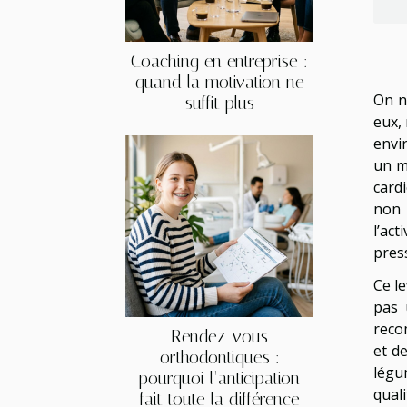
Coaching en entreprise :
quand la motivation ne
On n
suffit plus
eux, 
envi
un m
card
non 
l’act
press
Ce le
pas 
reco
Rendez-vous
et de
orthodontiques :
légu
pourquoi l’anticipation
qual
fait toute la différence