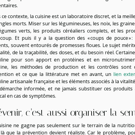
ntaires.
ce contexte, la cuisine est un laboratoire discret, et la meille
angles morts. Miser sur les légumineuses, les noix, les gra
légumes verts, les produits céréaliers complets, et les produ
coup. Et puis il y a la question des « coups de pouce » 
ents, souvent entourés de promesses floues. Le sujet mérit
alité, de la traçabilité, des doses, et du besoin réel. Certa
uline pour son apport en protéines et en micronutriment
igine, les méthodes de production et les contrôles sont
tention et ce que la littérature met en avant, un
lien exte
line artisanale française et les éléments associés à la vitalit
démarche informée, et ne jamais substituer ces produits à
cal en cas de symptômes.
évenir, c’est aussi organiser la se
uisine ne gagne pas seulement sur le terrain de la nutriti
t là que la prévention devient réaliste. Car le problème, p