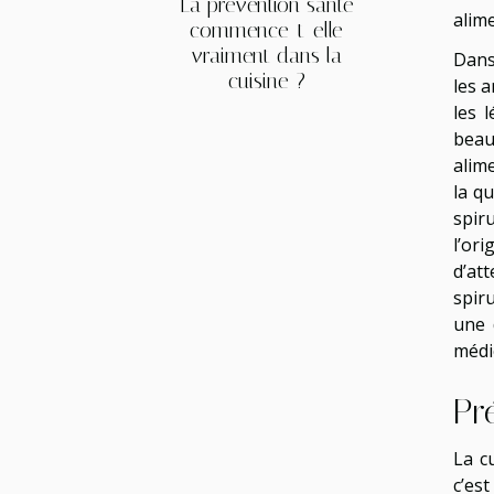
La prévention santé
alime
commence-t-elle
vraiment dans la
Dans 
cuisine ?
les 
les 
beau
alim
la qu
spir
l’or
d’at
spiru
une 
médi
Pr
La c
c’es