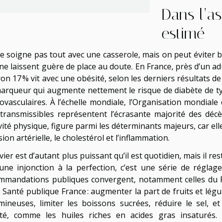
Dans l’as
estimé
e soigne pas tout avec une casserole, mais on peut éviter b
ne laissent guère de place au doute. En France, près d’un ad
ron 17 % vit avec une obésité, selon les derniers résultats d
arqueur qui augmente nettement le risque de diabète de type
iovasculaires. À l’échelle mondiale, l’Organisation mondial
transmissibles représentent l’écrasante majorité des décè
ivité physique, figure parmi les déterminants majeurs, car elle
ion artérielle, le cholestérol et l’inflammation.
vier est d’autant plus puissant qu’il est quotidien, mais il re
une injonction à la perfection, c’est une série de régla
mmandations publiques convergent, notamment celles du 
 Santé publique France : augmenter la part de fruits et légu
mineuses, limiter les boissons sucrées, réduire le sel, e
ité, comme les huiles riches en acides gras insaturés