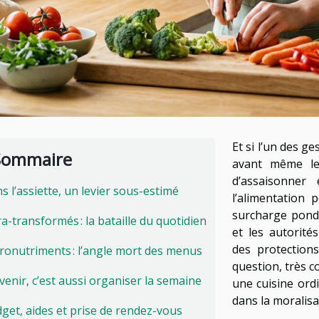
Et si l’un des ge
Sommaire
avant même le
d’assaisonner
s l’assiette, un levier sous-estimé
l’alimentation 
surcharge pondé
ra-transformés : la bataille du quotidien
et les autorité
des protection
ronutriments : l’angle mort des menus
question, très c
venir, c’est aussi organiser la semaine
une cuisine ord
dans la moralisa
get, aides et prise de rendez-vous