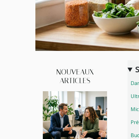
NOUVEAUX
ARTICLES
Dan
Ult
Mic
Pré
Bud