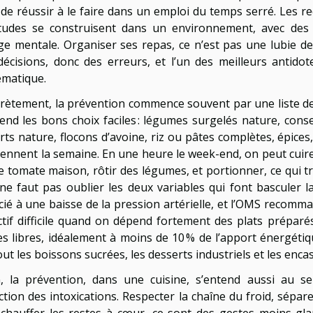
t de réussir à le faire dans un emploi du temps serré. Les r
tudes se construisent dans un environnement, avec des 
ge mentale. Organiser ses repas, ce n’est pas une lubie de 
décisions, donc des erreurs, et l’un des meilleurs antidot
ématique.
rètement, la prévention commence souvent par une liste de
rend les bons choix faciles : légumes surgelés nature, con
ts nature, flocons d’avoine, riz ou pâtes complètes, épices, 
tiennent la semaine. En une heure le week-end, on peut cui
e tomate maison, rôtir des légumes, et portionner, ce qui 
 ne faut pas oublier les deux variables qui font basculer la 
cié à une baisse de la pression artérielle, et l’OMS recomma
ctif difficile quand on dépend fortement des plats préparés.
es libres, idéalement à moins de 10 % de l’apport énergétiq
ut les boissons sucrées, les desserts industriels et les encas
n, la prévention, dans une cuisine, s’entend aussi au sen
tion des intoxications. Respecter la chaîne du froid, sépare
échauffer les restes à cœur, ce sont des gestes moins gla