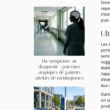
l’en
repas
n’es
puis 
Ul
Les 
port
sens
Du symptôme au
sugg
diagnostic : parcours
diab
atypiques de patients
rapp
atteints de méningiomes
d’év
leur
Dans 
on s
prod