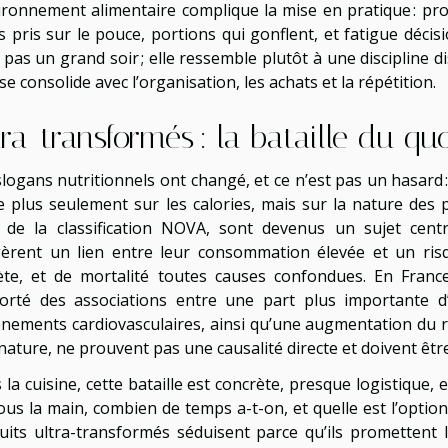
vironnement alimentaire complique la mise en pratique : pr
 pris sur le pouce, portions qui gonflent, et fatigue décisi
t pas un grand soir ; elle ressemble plutôt à une discipline 
se consolide avec l’organisation, les achats et la répétition.
tra-transformés : la bataille du qu
slogans nutritionnels ont changé, et ce n’est pas un hasard 
e plus seulement sur les calories, mais sur la nature des 
 de la classification NOVA, sont devenus un sujet centr
èrent un lien entre leur consommation élevée et un risq
ète, et de mortalité toutes causes confondues. En Fran
orté des associations entre une part plus importante d’
énements cardiovasculaires, ainsi qu’une augmentation du r
 nature, ne prouvent pas une causalité directe et doivent êtr
la cuisine, cette bataille est concrète, presque logistique, et
ous la main, combien de temps a-t-on, et quelle est l’optio
uits ultra-transformés séduisent parce qu’ils promettent l