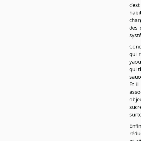
c’es
habi
char
des 
syst
Conc
qui 
yaour
qui 
sauc
Et il
asso
obje
sucr
surto
Enfi
réduc
et r