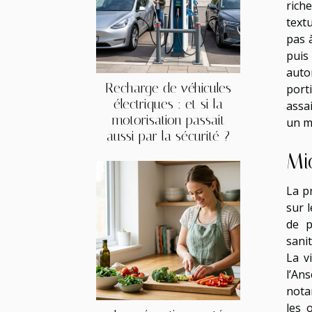
riche
text
pas 
puis 
auto
Recharge de véhicules
port
électriques : et si la
assa
motorisation passait
un ma
aussi par la sécurité ?
Mi
La p
sur l
de p
sani
La v
l’An
notam
les 