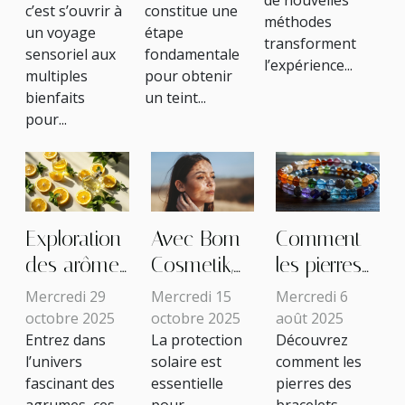
c’est s’ouvrir à
constitue une
méthodes
un voyage
étape
transforment
sensoriel aux
fondamentale
l’expérience...
multiples
pour obtenir
bienfaits
un teint...
pour...
Exploration
Avec Bom
Comment
des arômes
Cosmetik,
les pierres
d'agrumes
découvrez
des
Mercredi 29
Mercredi 15
Mercredi 6
dans les
l’effet
bracelets
octobre 2025
octobre 2025
août 2025
Entrez dans
La protection
Découvrez
parfums de
protecteur
influencent-
l’univers
solaire est
comment les
cologne
des crèmes
elles les
fascinant des
essentielle
pierres des
classiques
solaires
chakras ?
agrumes, ces
pour
bracelets