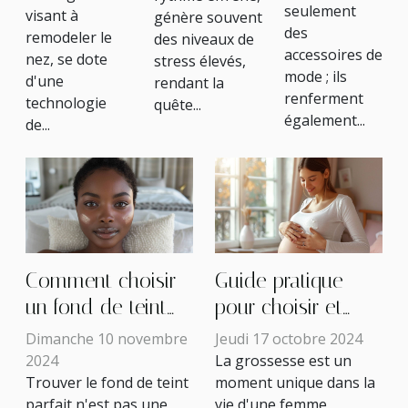
l'équilibre
relaxation
seulement
visant à
génère souvent
des
des
remodeler le
des niveaux de
accessoires de
chakras
nez, se dote
stress élevés,
mode ; ils
d'une
rendant la
renferment
technologie
quête...
également...
de...
Comment choisir
Guide pratique
un fond de teint
pour choisir et
adapté à toutes
utiliser des crèmes
Dimanche 10 novembre
Jeudi 17 octobre 2024
les carnations
anti-vergetures
2024
La grossesse est un
Trouver le fond de teint
moment unique dans la
durant la
parfait n'est pas une
vie d'une femme,