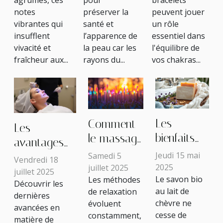
coréennes !
notes
préserver la
peuvent jouer
vibrantes qui
santé et
un rôle
insufflent
l’apparence de
essentiel dans
vivacité et
la peau car les
l'équilibre de
fraîcheur aux...
rayons du...
vos chakras...
Les
Comment
Les
bienfaits
le massage
avantages
du savon
énergétique
Jeudi 15 mai
de la
Samedi 5
Vendredi 18
bio au lait
utilise-t-il
2025
juillet 2025
technologie
juillet 2025
Le savon bio
Les méthodes
de chèvre
les
Découvrir les
Renuvion
au lait de
de relaxation
pour la
diapasons
dernières
pour une
chèvre ne
évoluent
avancées en
peau
pour la
peau plus
cesse de
constamment,
matière de