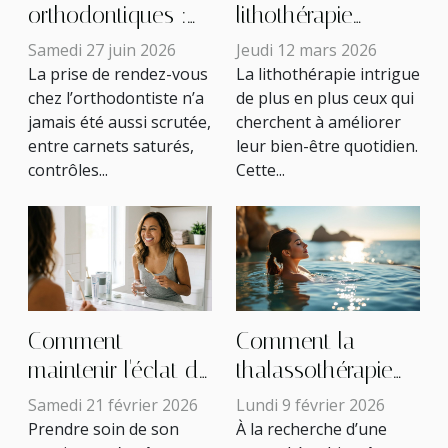
orthodontiques :
lithothérapie
pourquoi
influence-t-elle
Samedi 27 juin 2026
Jeudi 12 mars 2026
l’anticipation fait
notre bien-être
La prise de rendez-vous
La lithothérapie intrigue
chez l’orthodontiste n’a
de plus en plus ceux qui
toute la différence
quotidien ?
jamais été aussi scrutée,
cherchent à améliorer
entre carnets saturés,
leur bien-être quotidien.
contrôles...
Cette...
Comment
Comment la
maintenir l'éclat de
thalassothérapie
vos dents après
peut revitaliser
Samedi 21 février 2026
Lundi 9 février 2026
un blanchiment ?
votre quotidien ?
Prendre soin de son
À la recherche d’une