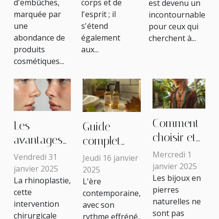
pour un
rajeunir
votre bien-
d'embûches,
corps et de
est devenu un
teint parfait
être
marquée par
l'esprit ; il
incontournable
une
s'étend
pour ceux qui
abondance de
également
cherchent à...
produits
aux...
cosmétiques...
Comment
Les
Guide
choisir et
avantages
complet
utiliser les
et les
pour choisir
Mercredi 1
Vendredi 31
Jeudi 16 janvier
bijoux en
janvier 2025
limites de
les
janvier 2025
2025
Les bijoux en
pierres
La rhinoplastie,
L'ère
la
meilleures
pierres
cette
contemporaine,
naturelles
rhinoplastie
huiles de
naturelles ne
intervention
avec son
pour
ultrasonique
CBD pour la
sont pas
chirurgicale
rythme effréné,