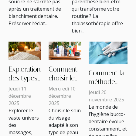
sourire ne s’arrête pas
parenthèse bien-être
après un traitement de
qui transforme votre
blanchiment dentaire.
routine ? La
Préserver l’éclat...
thalassothérapie offre
bien...
Exploration
Comment
Comment la
des types
choisir le
méthode
de
soin du
Jeudi 11
Mercredi 10
GBT
Jeudi 20
massages
visage
décembre
décembre
révolutionne-
novembre 2025
2025
2025
et leurs
parfait
Le monde de
t-elle le
Explorer le
Choisir le soin
impacts
pour votre
l’hygiène bucco-
détartrage
vaste univers
du visage
dentaire évolue
sur le bien-
type de
dentaire ?
des
adapté à son
constamment, et
être
peau ?
massages,
type de peau
de nouvelles