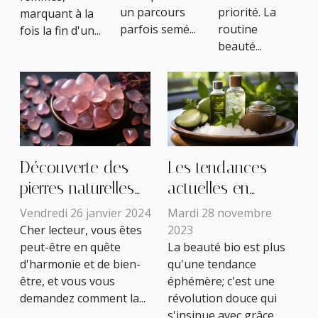
un parcours
priorité. La
marquant à la
parfois semé...
routine
fois la fin d'un...
beauté...
Découverte des
Les tendances
pierres naturelles
actuelles en
associées à
beauté bio : des
Vendredi 26 janvier 2024
Mardi 28 novembre
l'amour de soi
produits naturels
Cher lecteur, vous êtes
2023
peut-être en quête
La beauté bio est plus
pour votre peau
d'harmonie et de bien-
qu'une tendance
être, et vous vous
éphémère; c'est une
demandez comment la...
révolution douce qui
s'insinue avec grâce