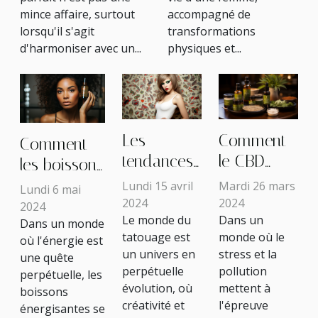
grossesse
mince affaire, surtout
accompagné de
lorsqu'il s'agit
transformations
d'harmoniser avec un...
physiques et...
Comment
Les
Comment
le CBD
tendances
les boissons
peut
actuelles
énergisantes
Mardi 26 mars
Lundi 15 avril
Lundi 6 mai
contribuer
dans le
2024
2024
peuvent
2024
Dans un
Le monde du
à une
monde du
Dans un monde
affecter
monde où le
tatouage est
où l'énergie est
routine
tatouage :
votre
stress et la
un univers en
une quête
beauté
couleurs,
routine de
pollution
perpétuelle
perpétuelle, les
apaisante
styles et
soins de
mettent à
évolution, où
boissons
et
techniques
l'épreuve
créativité et
peau
énergisantes se