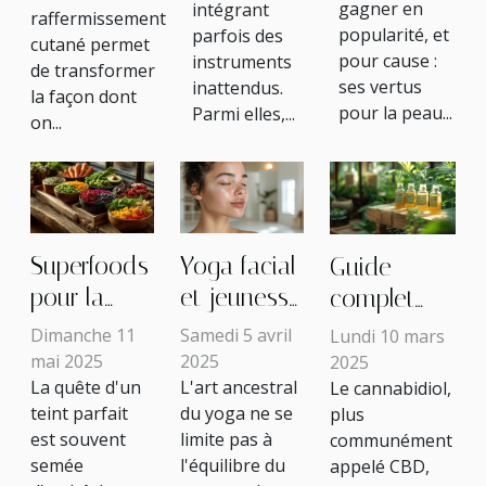
relaxation ?
gagner en
intégrant
ferme
raffermissement
popularité, et
parfois des
cutané permet
pour cause :
instruments
de transformer
ses vertus
inattendus.
la façon dont
pour la peau...
Parmi elles,...
on...
Superfoods
Yoga facial
Guide
pour la
et jeunesse
complet
peau quels
de la peau
pour choisir
Dimanche 11
Samedi 5 avril
Lundi 10 mars
aliments
Exercices
les
mai 2025
2025
2025
La quête d'un
L'art ancestral
Le cannabidiol,
intégrer à
pratiques
meilleures
teint parfait
du yoga ne se
plus
votre
pour
huiles de
est souvent
limite pas à
communément
régime
tonifier et
CBD pour
semée
l'équilibre du
appelé CBD,