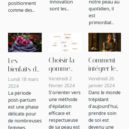
notre peau au
innovation
régénérante
innovantes
positionnent
quotidien, il
sont les...
comme des...
est
primordial...
Choisir la
Comment
Les
gomme
intégrer le
bienfaits du
dépilatoire
massage
soin rituel
Vendredi 2
Vendredi 26
Lundi 18 mars
adaptée à
thaï dans
Rebozo
février 2024
janvier 2024
2024
S'orienter vers
Dans le monde
La période
votre type
une routine
pour la
une méthode
trépidant
post-partum
de peau
beauté
récupération
d'épilation
d'aujourd'hui,
est une phase
complète
post-
efficace et
prendre soin
délicate pour
partum
respectueuse
de soi est
de nombreuses
de sa peau est
devenu une
femmes,